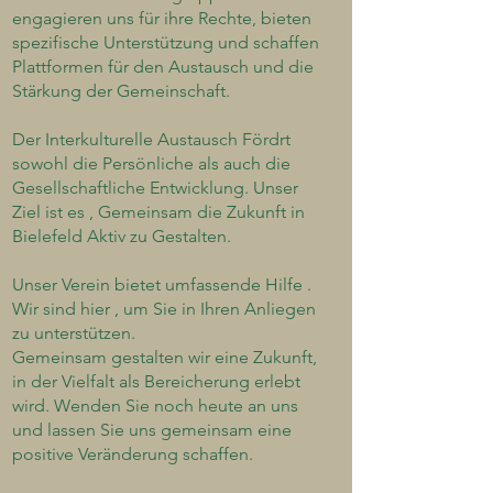
engagieren uns für ihre Rechte, bieten
spezifische Unterstützung und schaffen
Plattformen für den Austausch und die
Stärkung der Gemeinschaft.
Der Interkulturelle Austausch Fördrt
sowohl die Persönliche als auch die
Gesellschaftliche Entwicklung. Unser
Ziel ist es , Gemeinsam die Zukunft in
Bielefeld Aktiv zu Gestalten.
Unser Verein bietet umfassende Hilfe .
Wir sind hier , um Sie in Ihren Anlie
gen
zu unterstützen.
Gemeinsam gestalten wir eine Zukunft,
in der Vielfalt als Bereicherung erlebt
wird. Wenden Sie noch heute an uns
und lassen Sie uns gemeinsam eine
positive Veränderung schaffen.