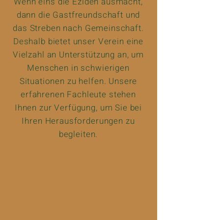
Wenn eins die Eziden ausmacht,
dann die Gastfreundschaft und
das Streben nach Gemeinschaft.
Deshalb bietet unser Verein eine
Vielzahl an Unterstützung an, um
Menschen in schwierigen
Situationen zu helfen. Unsere
erfahrenen Fachleute stehen
Ihnen zur Verfügung, um Sie bei
Ihren Herausforderungen zu
begleiten.