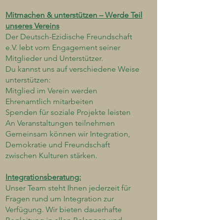
Mitmachen & unterstützen – Werde Teil
unseres Vereins
Der Deutsch-Ezidische Freundschaft
e.V. lebt vom Engagement seiner
Mitglieder und Unterstützer.
Du kannst uns auf verschiedene Weise
unterstützen:
Mitglied im Verein werden
Ehrenamtlich mitarbeiten
Spenden für soziale Projekte leisten
An Veranstaltungen teilnehmen
Gemeinsam können wir Integration,
Demokratie und Freundschaft
zwischen Kulturen stärken.
Integrationsberatung:
Unser Team steht Ihnen jederzeit für
Fragen rund um Integration zur
Verfügung. Wir bieten dauerhafte