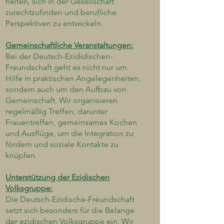
helfen, sich in der Gesellschaft
zurechtzufinden und berufliche
Perspektiven zu entwickeln.
Gemeinschaftliche Veranstaltungen:
Bei der Deutsch-Ezididischen-
Freundschaft geht es nicht nur um
Hilfe in praktischen Angelegenheiten,
sondern auch um den Aufbau von
Gemeinschaft. Wir organisieren
regelmäßig Treffen, darunter
Frauentreffen, gemeinsames Kochen
und Ausflüge, um die Integration zu
fördern und soziale Kontakte zu
knüpfen.
Unterstützung der Ezidischen
Volksgruppe:
Die Deutsch-Ezidische-Freundschaft
setzt sich besonders für die Belange
der ezidischen Volksgruppe ein. Wir