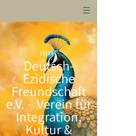
ERLEBE
Deutsch-
Ezidische
Freundschaft
e.V. – Verein für
Integration,
Kultur &