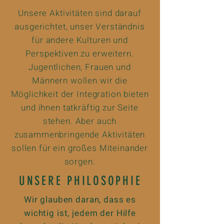
Unsere Aktivitäten sind darauf
ausgerichtet, unser Verständnis
für andere Kulturen und
Perspektiven zu erweitern.
Jugentlichen, Frauen und
Männern wollen wir die
Möglichkeit der Integration bieten
und ihnen tatkräftig zur Seite
stehen. Aber auch
zusammenbringende Aktivitäten
sollen für ein großes Miteinander
sorgen.
UNSERE PHILOSOPHIE
Wir glauben daran, dass es
wichtig ist,
jedem der Hilfe